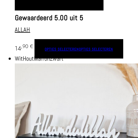
OPTIES SELECTEREN
OPTIES SELECTEREN
Gewaardeerd
5.00
uit 5
ALLAH
,90
€
14
OPTIES SELECTEREN
OPTIES SELECTEREN
Wit
Hout
Marron
Zwart